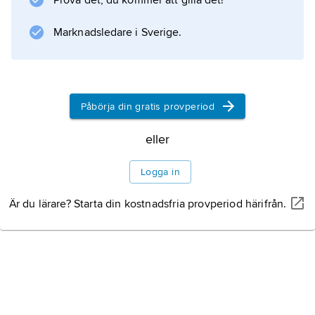
Prova det, du kommer att gilla det!
Washington Freedom i den amerikanska
proffsligan WUSA.
Marknadsledare i Sverige.
Information om artikeln
Påbörja din gratis provperiod
eller
Logga in
Är du lärare? Starta din kostnadsfria provperiod härifrån.