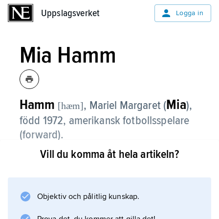
Uppslagsverket
Uppslagsverket
Logga in
Mia Hamm
Hamm
Mia
, Mariel Margaret (
),
[hæm]
född 1972, amerikansk fotbollsspelare
(forward).
Vill du komma åt hela artikeln?
Mia Hamm var damfotbollens första
internationella storstjärna. Hon spelade 275
landskamper (158 mål) 1987–2004 samt tog
OS-guld 1996 och 2004 och VM-guld 1991
Objektiv och pålitlig kunskap.
och 1999. Åren 2001–03 spelade hon för