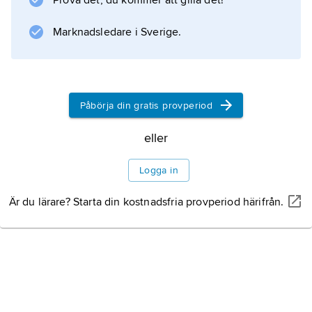
Prova det, du kommer att gilla det!
(1987), kretsar kring det mänskliga psykets
identitet och föränderlighet under påverkan
Marknadsledare i Sverige.
av myt, förvandling och yttre förändring.
Brittle Innings
(1994) återberättar originellt
Påbörja din gratis provperiod
eller
Information om artikeln
Logga in
Är du lärare? Starta din kostnadsfria provperiod härifrån.