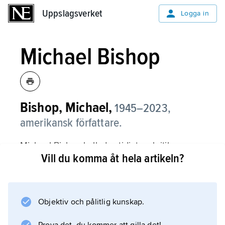
Uppslagsverket
Uppslagsverket
Logga in
Michael Bishop
Bishop, Michael,
1945–2023,
amerikansk författare.
Michael Bishop hyllades tidigt av kritiken som
Vill du komma åt hela artikeln?
en central författare inom science fiction.
Hans romaner, till exempel
No Enemy But Time
(1982) och
Objektiv och pålitlig kunskap.
Unicorn Mountain