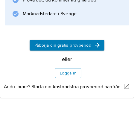
Prova det, du kommer att gilla det!
Information om artikeln
Marknadsledare i Sverige.
Påbörja din gratis provperiod
eller
Logga in
Är du lärare? Starta din kostnadsfria provperiod härifrån.