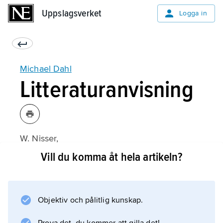
Uppslagsverket
Uppslagsverket
Logga in
Michael Dahl
Litteraturanvisning
W. Nisser,
Michael Dahl and the Contemporary Swedish
Vill du komma åt hela artikeln?
School of Painting in England
(1927).
Objektiv och pålitlig kunskap.