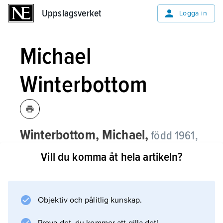
Uppslagsverket
Uppslagsverket
Logga in
Michael
Winterbottom
Winterbottom, Michael,
född 1961,
brittisk filmregissör.
Vill du komma åt hela artikeln?
Michael Winterbottom arbetade inom brittisk
TV innan han 1995 fick sitt genombrott med
filmen
Objektiv och pålitlig kunskap.
Fjärilskyssar