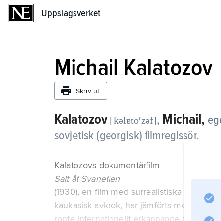
Uppslagsverket
Uppslagsverket
Michail Kalatozov
Skriv ut
Kalatozov
Michail,
,
ege
[kəlɐtoʹzəf]
sovjetisk (georgisk) filmregissör.
Kalatozovs dokumentärfilm
Salt åt Svanetien
(1930), en film med surrealistiska överton
kaukasisk avkrok, har jämförts med Luis B
rönte internationellt erkännande för