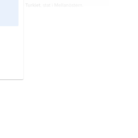
Turkiet
, stat i Mellanöstern.
Tyskland,
republik i norra
Mellaneuropa.
Frankrike,
stat i Västeuropa.
Sverige,
stat på Skandinaviska
halvön, norra Europa.