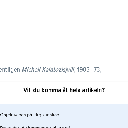
ntligen
Micheil Kalatozisjvili
,
1903–73,
Vill du komma åt hela artikeln?
er och stark medkänsla för människorna i en
Objektiv och pålitlig kunskap.
uñuels ”Las Hurdes – Land utan bröd” (1932). Han