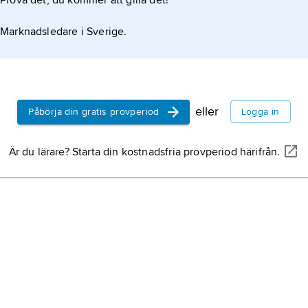
Prova det, du kommer att gilla det!
Marknadsledare i Sverige.
g avsevärt
eller
Påbörja din gratis provperiod
Logga in
Är du lärare? Starta din kostnadsfria provperiod härifrån.