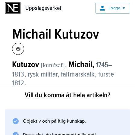
Uppslagsverket
Uppslagsverket
Logga in
Michail Kutuzov
Kutuzov
Michail,
,
1745–
[kutuʹzəf]
1813, rysk militär, fältmarskalk, furste
1812.
Vill du komma åt hela artikeln?
Michail Kutuzov, som bland annat förde ryska
armén vid
Austerlitz
1805, kom först i förhållandevis hög ålder att
Objektiv och pålitlig kunskap.
prestera sitt militära mästarprov när han 1812