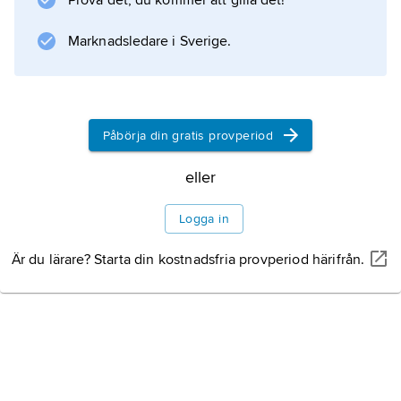
Prova det, du kommer att gilla det!
som överbefälhavare hade att möta
Napoleon I
Marknadsledare i Sverige.
:s invasion.
Påbörja din gratis provperiod
Information om artikeln
eller
Logga in
Är du lärare? Starta din kostnadsfria provperiod härifrån.