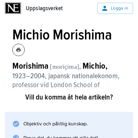
Uppslagsverket
Uppslagsverket
Logga in
Michio Morishima
Morishima
Michio,
,
[moriçima]
1923–2004, japansk nationalekonom,
professor vid London School of
Economics från 1970.
Vill du komma åt hela artikeln?
Morishima började sin karriär som matematisk
ekonom genom att analysera tillväxtmodeller,
exempelvis i
Objektiv och pålitlig kunskap.
Theory of Economic Growth