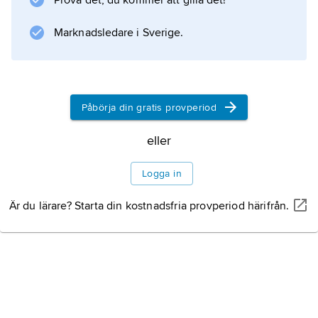
Prova det, du kommer att gilla det!
Marknadsledare i Sverige.
Påbörja din gratis provperiod
eller
Logga in
Är du lärare? Starta din kostnadsfria provperiod härifrån.