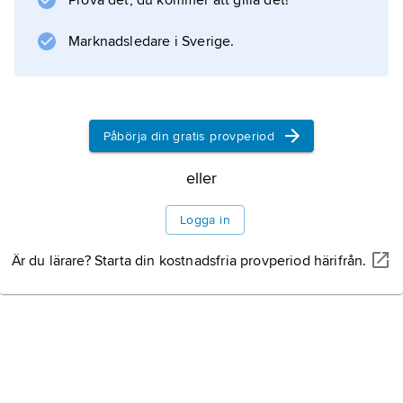
Prova det, du kommer att gilla det!
verkligheten gör. Mikropsi förekommer också
då vätska samlas under gula fläcken i
Marknadsledare i Sverige.
näthinnan; hjärnan felbedömer storleken av
det iakttagna
Påbörja din gratis provperiod
Information om artikeln
eller
Logga in
Är du lärare? Starta din kostnadsfria provperiod härifrån.