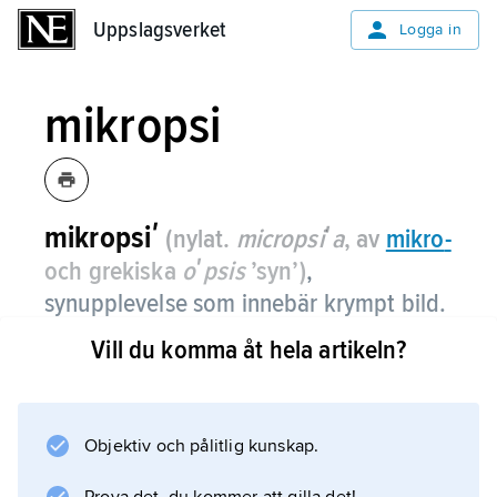
Uppslagsverket
Uppslagsverket
Logga in
mikropsi
mikropsiʹ
(nylat.
micropsiʹa
, av
mikro
-
och grekiska
oʹpsis
’syn’)
,
synupplevelse som innebär krympt bild.
Vill du komma åt hela artikeln?
Företeelsen förekommer vid rubbning i
ackommodationen, dvs. ögats inställning för
närseende. Föremål i omgivningen verkar
små, eftersom hjärnan misstolkar avstånd och
Objektiv och pålitlig kunskap.
tror att de ligger närmare ögat än vad de i