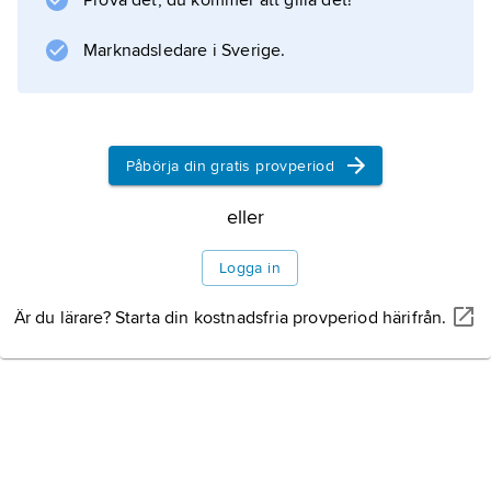
Prova det, du kommer att gilla det!
Den blott 13 ljusår avlägsna stjärnan Lacaille 8
760 ligger i Mikroskopet och är en av himlens
Marknadsledare i Sverige.
skenbart ljusstarkaste dvärgstjärnor av
spektraltyp M,
Påbörja din gratis provperiod
Information om artikeln
eller
Logga in
Är du lärare? Starta din kostnadsfria provperiod härifrån.