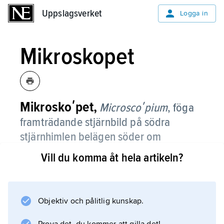
Uppslagsverket
Uppslagsverket
Logga in
Mikroskopet
Mikroskoʹpet,
Microscoʹpium
,
föga
framträdande stjärnbild på södra
stjärnhimlen belägen söder om
Stenbocken.
Vill du komma åt hela artikeln?
De ljusaste stjärnorna i Mikroskopet är endast
av magnitud 5. På hösten kan man från
sydligaste Sverige före midnatt se norra
Objektiv och pålitlig kunskap.
halvan av Mikroskopet vid horisonten i söder.