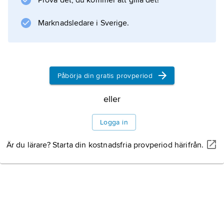
Prova det, du kommer att gilla det!
kristendomen insteg; befolkningen kan då ha
uppgått till ca 2 000 individer.
Marknadsledare i Sverige.
Information om artikeln
Påbörja din gratis provperiod
eller
Logga in
Är du lärare? Starta din kostnadsfria provperiod härifrån.