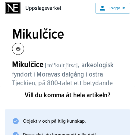
Uppslagsverket
Uppslagsverket
Logga in
Mikulčice
Mikulčice
, arkeologisk
[miʹkultʃitsɛ]
fynd­ort i Moravas dalgång i östra
Tjeckien, på 800-talet ett betydande
centrum i det stormähriska riket;
Vill du komma åt hela artikeln?
platsens dåvarande namn har inte med
säkerhet identifierats.
Objektiv och pålitlig kunskap.
Redan på 700-talet fanns en betydande befäst
bosättning. Följande århundrade vann