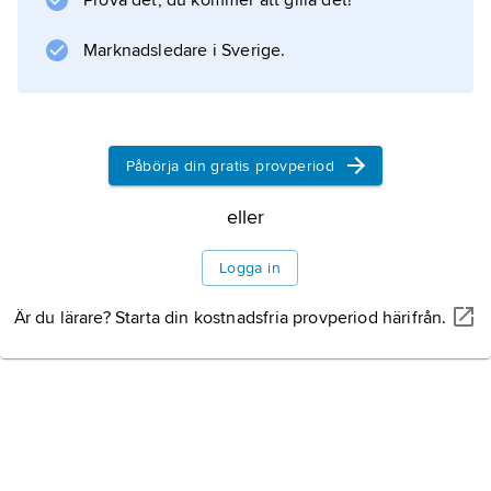
Prova det, du kommer att gilla det!
Marknadsledare i Sverige.
Påbörja din gratis provperiod
eller
Logga in
Är du lärare? Starta din kostnadsfria provperiod härifrån.