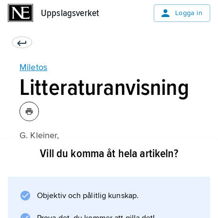
Uppslagsverket
Uppslagsverket
Logga in
Miletos
Litteraturanvisning
G. Kleiner,
Die Ruinen von Milet
Vill du komma åt hela artikeln?
(1968);
Objektiv och pålitlig kunskap.
Information om artikeln