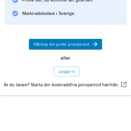
Prova det, du kommer att gilla det!
Marknadsledare i Sverige.
Påbörja din gratis provperiod
eller
Logga in
Är du lärare? Starta din kostnadsfria provperiod härifrån.