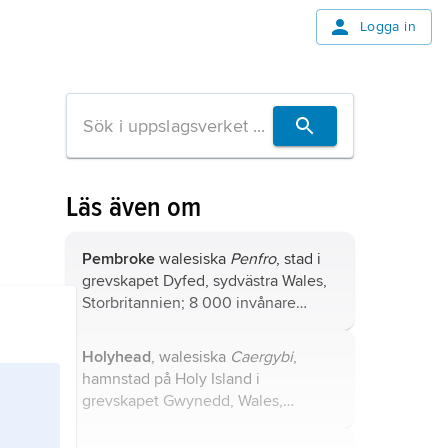
Logga in
Läs även om
Pembroke
walesiska
Penfro
, stad i
grevskapet Dyfed, sydvästra Wales,
Storbritannien; 8 000 invånare
(2021).
Holyhead
, walesiska
Caergybi
,
hamnstad på Holy Island i
grevskapet Gwynedd, Wales,
Storbritannien; 12 100 invånare
(2021).