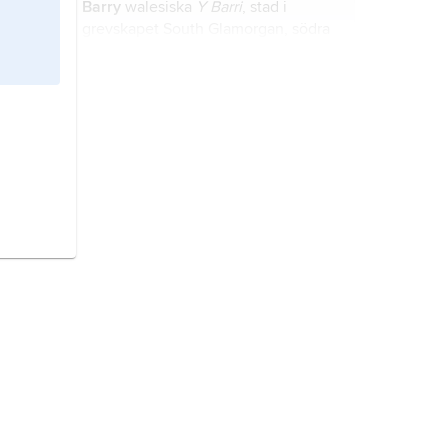
Barry
walesiska
Y Barri
, stad i
grevskapet South Glamorgan, södra
Wales, Storbritannien; 56 600
invånare (2021).
Swansea
, walesiska
Abertawe
, stad
i grevskapet West Glamorgan, södra
Wales, Storbritannien; 179 500
invånare (2011).
Clwyd
, grevskap i nordöstra Wales,
2
Storbritannien; 2 425 km
.
Exeter,
stad i grevskapet Devon,
sydvästra England, Storbritannien;
124 900 invånare (2021).
Gloucester
, stad i grevskapet
Gloucestershire, sydvästra England,
Storbritannien; 151 200 invånare
(2021).