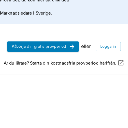
Prova det, du kommer att gilla det!
Marknadsledare i Sverige.
eller
Påbörja din gratis provperiod
Logga in
Är du lärare? Starta din kostnadsfria provperiod härifrån.