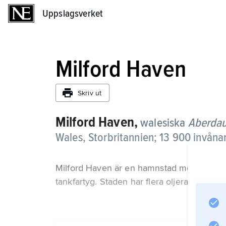
Uppslagsverket
Uppslagsverket
Milford Haven
Skriv ut
Milford Haven,
walesiska
Aberdau
Wales, Storbritannien; 13 900 invånar
Milford Haven är en hamnstad med en nat
tankfartyg. Staden har flera oljeraffinader