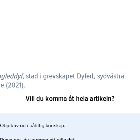
gleddyf
,
stad i grevskapet Dyfed, sydvästra
e (2021).
Vill du komma åt hela artikeln?
urlig djuphamn som kan ta emot mycket stora
ier och en av Storbritanniens största LNG-terminaler.
Objektiv och pålitlig kunskap.