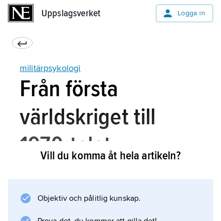
Uppslagsverket
Uppslagsverket
Logga in
militärpsykologi
Från första
världskriget till
1970-talet
Vill du komma åt hela artikeln?
Militärpsykologin användes tidigast i USA
Objektiv och pålitlig kunskap.
under första världskriget, då värnpliktiga
klassificerades med intelligenstest. Under