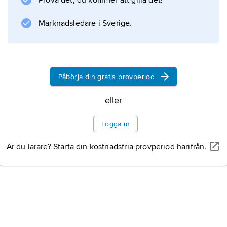
Prova det, du kommer att gilla det!
Information om artikeln
Marknadsledare i Sverige.
Påbörja din gratis provperiod
eller
Logga in
Är du lärare? Starta din kostnadsfria provperiod härifrån.