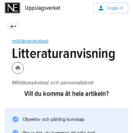
Uppslagsverket
Uppslagsverket
Logga in
militärpsykologi
Litteraturanvisning
Militärpsykologi och personaltjänst
, SOU 1952:40;
Vill du komma åt hela artikeln?
Chefen och ledarskapet
, utgiven av Överbefälhavaren & Försvarets
läromedelscentral (1986);
Objektiv och pålitlig kunskap.