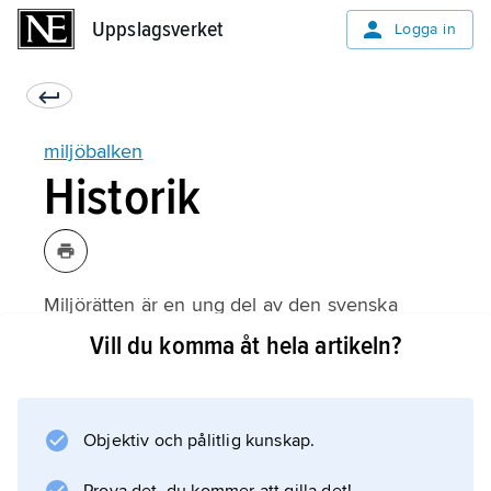
Uppslagsverket
Uppslagsverket
Logga in
miljöbalken
Historik
Miljörätten är en ung del av den svenska
rätten. Vissa rättsregler leder dock sitt
Vill du komma åt hela artikeln?
ursprung tillbaka till landskapslagarnas regler
om grannelagsförhållanden. Miljöskyddslagen
var resultatet av den allt större
Objektiv och pålitlig kunskap.
uppmärksamhet som ägnades miljöfrågorna
på 1950- och 60-talen. Lagen byggde delvis