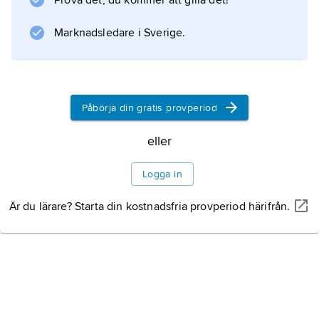
Prova det, du kommer att gilla det!
på tidigare, framför allt i praxis, tillkomna
regler om bl.a. immissioner.
Marknadsledare i Sverige.
Information om artikeln
Påbörja din gratis provperiod
eller
Logga in
Är du lärare? Starta din kostnadsfria provperiod härifrån.