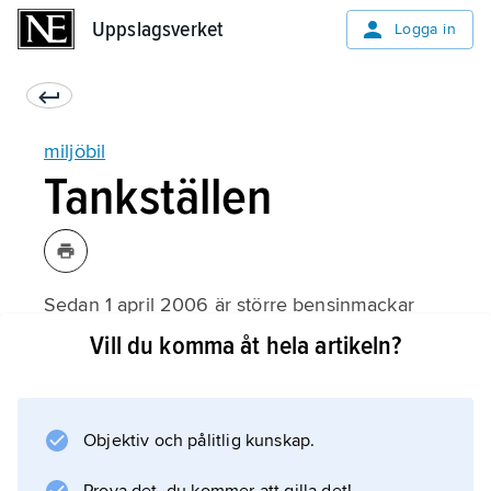
Uppslagsverket
Uppslagsverket
Logga in
miljöbil
Tankställen
Sedan 1 april 2006 är större bensinmackar
som säljer minst 3 000 m
Vill du komma åt hela artikeln?
3
bensin och diesel per år skyldiga att sälja
även minst ett förnybart drivmedel, till
Objektiv och pålitlig kunskap.
exempel etanol eller biogas. I Sverige fanns
(2013) cirka 1 400 tankställen för E85, cirka