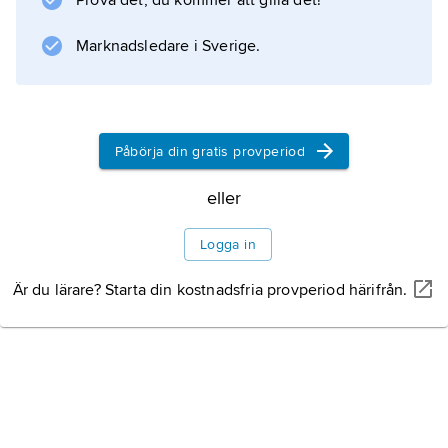
Prova det, du kommer att gilla det!
150 tankställen för gas samt drygt 400 publika
elladdstolpar.
Marknadsledare i Sverige.
Information om artikeln
Påbörja din gratis provperiod
eller
Logga in
Är du lärare? Starta din kostnadsfria provperiod härifrån.