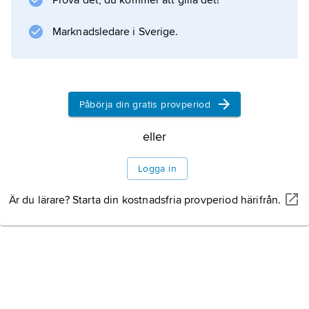
Prova det, du kommer att gilla det!
Marknadsledare i Sverige.
Påbörja din gratis provperiod
eller
Logga in
Är du lärare? Starta din kostnadsfria provperiod härifrån.