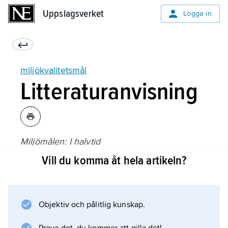
Uppslagsverket
Uppslagsverket
Logga in
miljökvalitetsmål
Litteraturanvisning
Miljömålen: I halvtid
, utgiven av Naturvårdsverket (2009);
Vill du komma åt hela artikeln?
Objektiv och pålitlig kunskap.
Information om artikeln