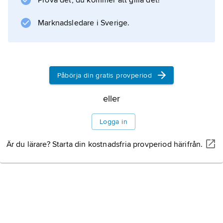
Prova det, du kommer att gilla det!
Förhandlingarna sprack sedan Miljöpartiet
Marknadsledare i Sverige.
ställt krav på en snabb avveckling av
kärnenergin.
Påbörja din gratis provperiod
Information om artikeln
eller
Logga in
Är du lärare? Starta din kostnadsfria provperiod härifrån.