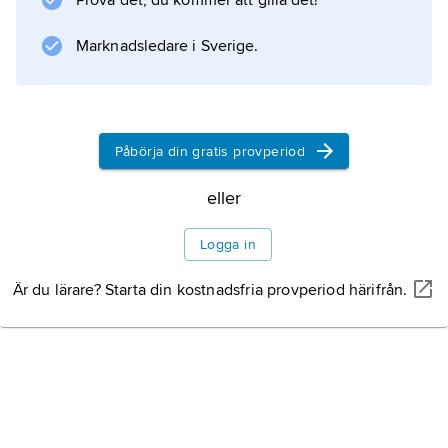
Prova det, du kommer att gilla det!
Marknadsledare i Sverige.
Information om artikeln
Påbörja din gratis provperiod
eller
Logga in
Är du lärare? Starta din kostnadsfria provperiod härifrån.