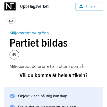
Uppslagsverket
Uppslagsverket
Logga in
Miljöpartiet de gröna
Partiet bildas
Miljöpartiet de gröna har rötter i den så
kallade alternativ- och miljörörelsen. Partiet
Vill du komma åt hela artikeln?
bildades 1981 med namnet Miljöpartiet på
initiativ av bland andra
Per Gahrton
Objektiv och pålitlig kunskap.
i efterdyningarna av kärnkraftsomröstningen
1980.