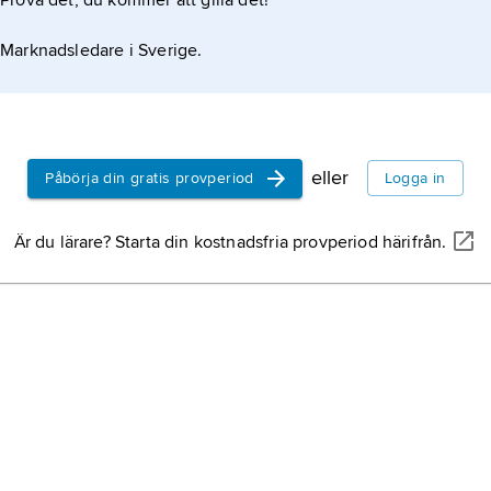
Prova det, du kommer att gilla det!
Marknadsledare i Sverige.
eller
Påbörja din gratis provperiod
Logga in
Är du lärare? Starta din kostnadsfria provperiod härifrån.