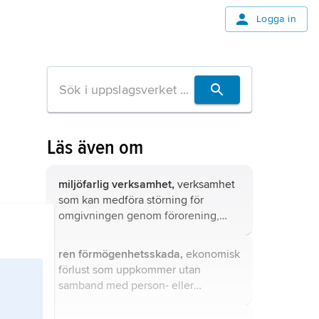
Logga in
Läs även om
miljöfarlig verksamhet,
verksamhet
som kan medföra störning för
omgivningen genom förorening,
buller, skakning, ljus, joniserande
eller icke joniserande strålning och
ren förmögenhetsskada,
ekonomisk
dylikt.
förlust som uppkommer utan
samband med person- eller
sakskada.