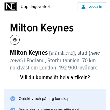
Uppslagsverket
Uppslagsverket
Logga in
Milton Keynes
Milton Keynes
,
stad (
new
[miltnki:ʹnz]
town
) i England, Storbritannien, 70 km
nordväst om London; 192 900 invånare
(2021).
Vill du komma åt hela artikeln?
Milton Keynes började byggas 1967 efter att
ett område med flera småstäder utsetts till att
bli en storstad med 250 000 invånare (senare
Objektiv och pålitlig kunskap.
sänkt till 180 000).