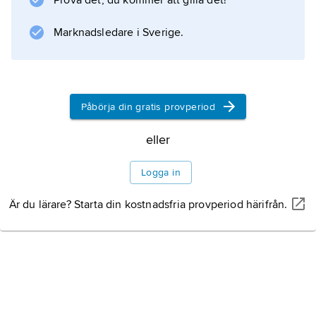
Prova det, du kommer att gilla det!
Marknadsledare i Sverige.
Information om artikeln
Påbörja din gratis provperiod
eller
Logga in
Är du lärare? Starta din kostnadsfria provperiod härifrån.