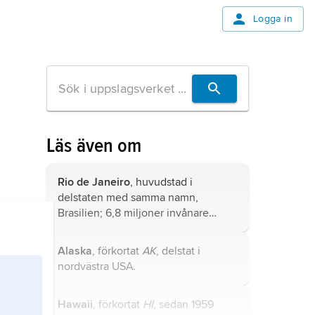
Logga in
Läs även om
Rio de Janeiro
, huvudstad i
delstaten med samma namn,
Brasilien; 6,8 miljoner invånare
(2022), i storstadsregionen 11,8
miljoner invånare.
Alaska
, förkortat
AK
, delstat i
nordvästra USA.
Hawaii
, förkortat
HI
, sedan 1959