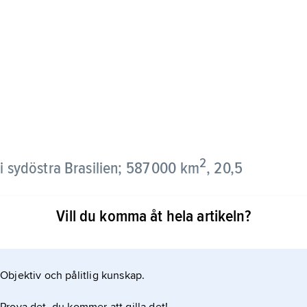
2
 i sydöstra Brasilien; 587 000 km
, 20,5
Vill du komma åt hela artikeln?
står till stor del av Brasilianska höglandet.
på mineralutvinning. Främst bryts högvärdiga järn-
bearbetas i huvudstaden Belo Horizonte. Även guld
Objektiv och pålitlig kunskap.
er och ädelstenar. Minas Gerais har också