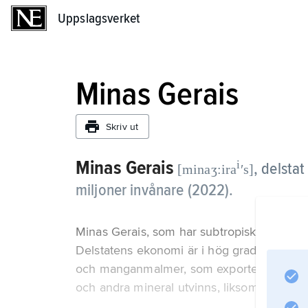
Uppslagsverket
Uppslagsverket
Minas Gerais
Skriv ut
Minas Gerais
i
,
delstat
[minaʒ:ira
ʹs]
miljoner invånare (2022).
Minas Gerais, som har subtropiskt klimat, be
Delstatens ekonomi är i hög grad baserad 
och manganmalmer, som exporteras eller 
och andra mineral utvinns, liksom diamant