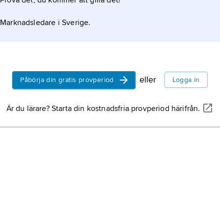
Prova det, du kommer att gilla det!
Marknadsledare i Sverige.
eller
Påbörja din gratis provperiod
Logga in
Är du lärare? Starta din kostnadsfria provperiod härifrån.