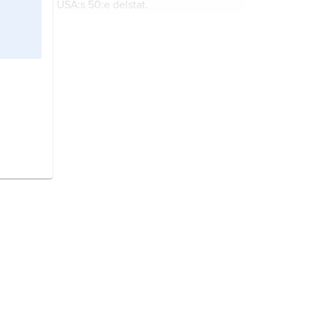
USA:s 50:e delstat.
Brasilien,
stat i Sydamerika.
Papua Nya Guinea
, stat i västra
Stilla havet.
Guyana
, stat i nordöstra Sydamerika.
Oceanien,
jordens minsta världsdel.
Angola,
stat i sydvästra Afrika.
Sydsudan
, stat i mellersta Afrika.
Guinea,
stat i Västafrika.