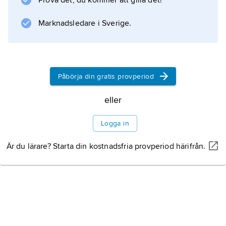
Prova det, du kommer att gilla det!
Marknadsledare i Sverige.
Påbörja din gratis provperiod
eller
Logga in
Är du lärare? Starta din kostnadsfria provperiod härifrån.