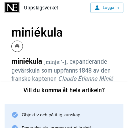
Uppslagsverket
Uppslagsverket
Logga in
miniékula
miniékula
, expanderande
[minje:ʹ-]
gevärskula som uppfanns 1848 av den
franske kaptenen
Claude Étienne Minié
(1804–79) och som användes i ett av de
Vill du komma åt hela artikeln?
tidigaste räfflade gevären.
Miniékulan hade baktill en urholkning, i vilken
Objektiv och pålitlig kunskap.
krutgaserna trängde in vid skottlossningen
och pressade ut kulans väggar i räfflorna.