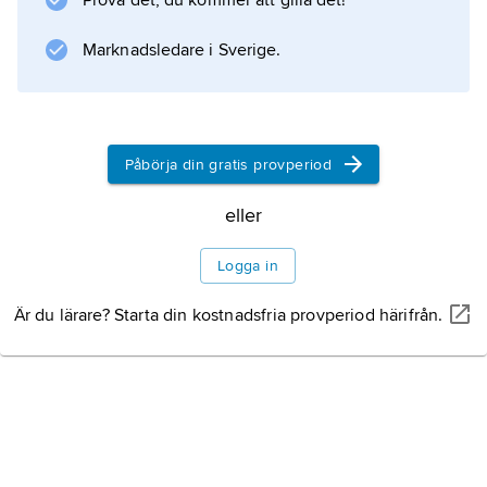
Prova det, du kommer att gilla det!
Därigenom fick kulan den rotation som
krävdes för att den skulle flyga stabilt utan att
Marknadsledare i Sverige.
välta.
Påbörja din gratis provperiod
Information om artikeln
eller
Logga in
Är du lärare? Starta din kostnadsfria provperiod härifrån.