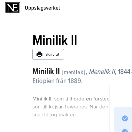
Uppslagsverket
Uppslagsverket
Minilik II
Skriv ut
Minilik
II
,
Menelik
II
, 1844
[mənilək]
Etiopien från 1889.
Minilik II, som tillhörde en furstedynasti
son till kejsar Tewodros. När dennes välde 
snabbt tog makten.