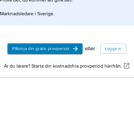
Prova det, du kommer att gilla det!
Marknadsledare i Sverige.
eller
Påbörja din gratis provperiod
Logga in
Är du lärare? Starta din kostnadsfria provperiod härifrån.