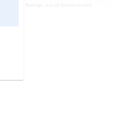
Sverige,
stat på Skandinaviska
halvön, norra Europa.