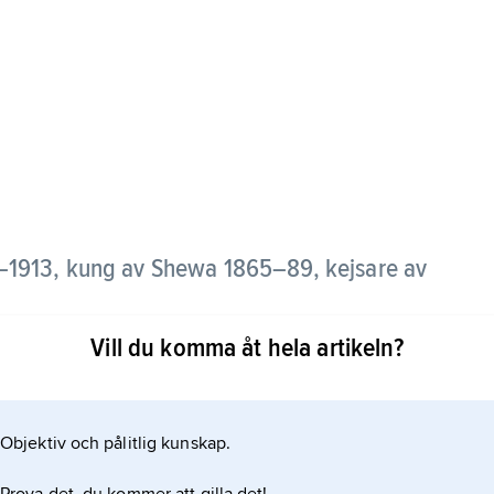
–1913, kung av Shewa 1865–89, kejsare av
Vill du komma åt hela artikeln?
 i provinsen Shewa, uppfostrades tillsammans med en
vacklade begav sig Minilik II till Shewa, där han
Objektiv och pålitlig kunskap.