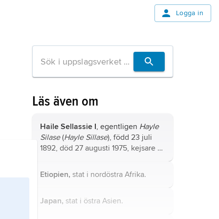
Logga in
Läs även om
Haile Sellassie I
, egentligen
Hayle
Silase
(
Hayle Sillase
), född 23 juli
1892, död 27 augusti 1975, kejsare av
Etiopien 1930–74, son till kejsar
Miniliks kusin, ras (prins) Mekonnin
Etiopien,
stat i nordöstra Afrika.
Welde Mikael.
Japan,
stat i östra Asien.