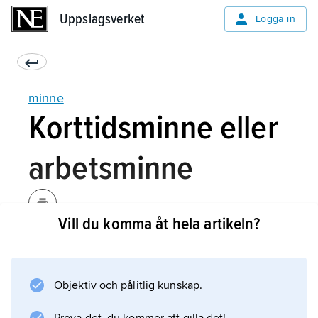
Uppslagsverket
Uppslagsverket
Logga in
minne
Korttidsminne eller
arbetsminne
Vill du komma åt hela artikeln?
I mitten av 1900-talet, när korttidsminnet för
första gången påvisades empiriskt,
definierades detta minne i termer av tid.
Objektiv och pålitlig kunskap.
Några forskare föreslog att 10 s var den maxtid
som man kunde hålla information aktuell utan