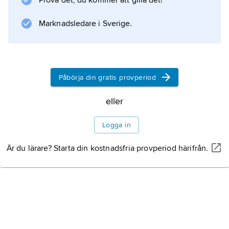
Prova det, du kommer att gilla det!
att behandla den på en djupare, semantisk
Marknadsledare i Sverige.
nivå. Andra föreslog att maxtiden var 18 s och
ytterligare andra
Påbörja din gratis provperiod
Information om artikeln
eller
Logga in
Är du lärare? Starta din kostnadsfria provperiod härifrån.