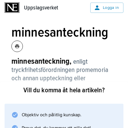
Uppslagsverket
Uppslagsverket
Logga in
minnesanteckning
minnesanteckning,
enligt
tryckfrihetsförordningen promemoria
och annan uppteckning eller
upptagning hos en myndighet som har
Vill du komma åt hela artikeln?
kommit till endast för ärendes
föredragning eller beredning.
Objektiv och pålitlig kunskap.
Den betraktas som allmän handling (och är
därmed offentlig) om den tillför ärendet någon