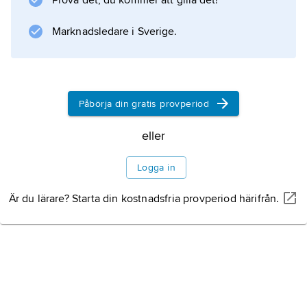
Prova det, du kommer att gilla det!
förutsätter att den valda majoriteten som regel
ska besluta. I vissa fall har dock en minoritet
Marknadsledare i Sverige.
särskilda rättigheter i riksdagen.
Påbörja din gratis provperiod
Information om artikeln
eller
Logga in
Är du lärare? Starta din kostnadsfria provperiod härifrån.