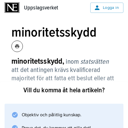
Uppslagsverket
Uppslagsverket
Logga in
minoritetsskydd
minoritetsskydd,
inom
statsrätten
att det antingen krävs kvalificerad
majoritet för att fatta ett beslut eller att
en minoritet kan genomdriva en viss
Vill du komma åt hela artikeln?
åtgärd.
Den svenska författningen bygger på
proportionella val, både till och inom riksdag
Objektiv och pålitlig kunskap.
och kommunala församlingar, och den