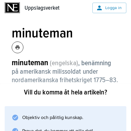
Uppslagsverket
Uppslagsverket
Logga in
minuteman
minuteman
(engelska)
,
benämning
på amerikansk milissoldat under
nordamerikanska frihetskriget 1775–83.
Vill du komma åt hela artikeln?
Dessa milissoldater skulle vara beredda att gå
i kamp ”med en minuts varsel”. Första gången
organisationen med minutemen sattes på
verkligt prov var i slagen vid Lexington och
Objektiv och pålitlig kunskap.
Concord 19 april 1775.