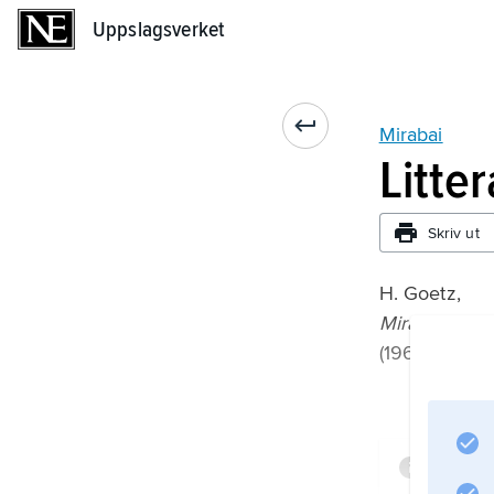
Uppslagsverket
Uppslagsverket
Mirabai
Litte
Skriv ut
H. Goetz,
Mira Bai: Her
(1966).
Infor