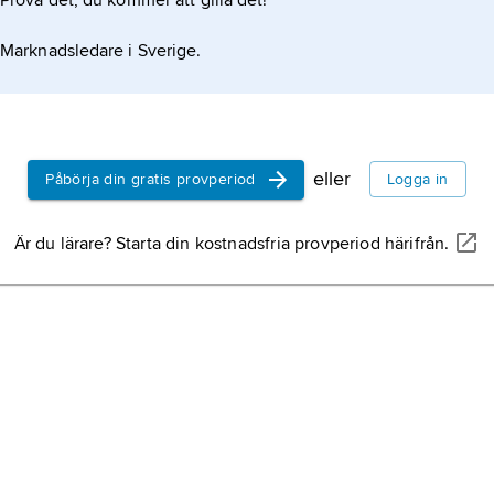
Prova det, du kommer att gilla det!
Marknadsledare i Sverige.
eller
Påbörja din gratis provperiod
Logga in
Är du lärare? Starta din kostnadsfria provperiod härifrån.