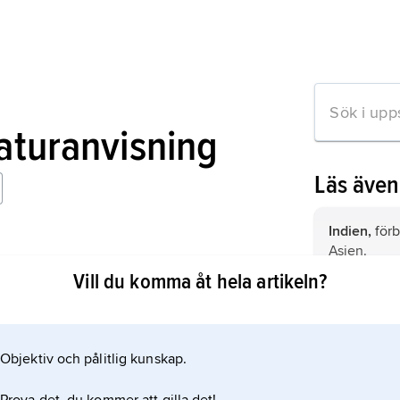
raturanvisning
Läs äve
Indien,
förb
Asien.
 Life and Times
Vill du komma åt hela artikeln?
Objektiv och pålitlig kunskap.
mation om artikeln