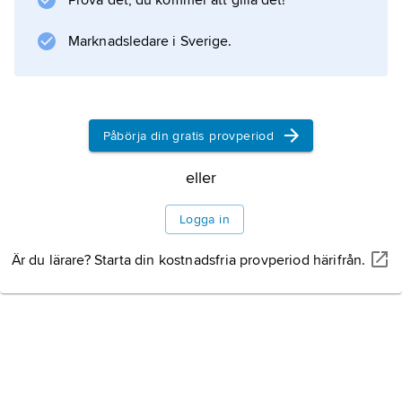
Prova det, du kommer att gilla det!
Marknadsledare i Sverige.
Information om artikeln
Påbörja din gratis provperiod
eller
Logga in
Är du lärare? Starta din kostnadsfria provperiod härifrån.