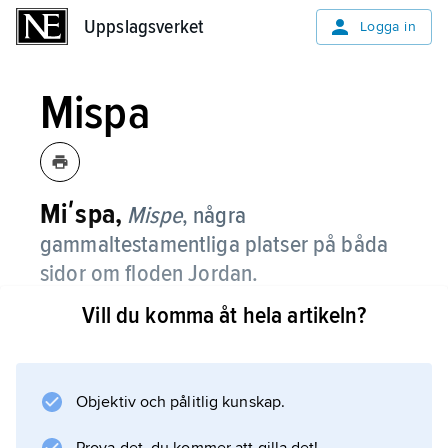
Uppslagsverket
Uppslagsverket
Logga in
Mispa
Miʹspa,
Mispe
,
några
gammaltestamentliga platser på båda
sidor om floden Jordan.
Vill du komma åt hela artikeln?
Mispa i Gilead, där Jakob och Laban slöt
förbund (Första Moseboken 31) och där
domaren Jefta hade sitt palats (Domarboken
10–11).
Objektiv och pålitlig kunskap.