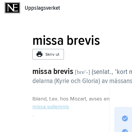
Uppslagsverket
Uppslagsverket
missa brevis
Skriv ut
missa brevis
(senlat., ’kort
[breʹ-]
delarna (Kyrie och Gloria) av mässan
Ibland, t.ex. hos Mozart, avses en tonsättnin
missa sollemnis
.