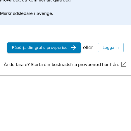
Prova det, du kommer att gilla det!
Marknadsledare i Sverige.
eller
Påbörja din gratis provperiod
Logga in
Är du lärare? Starta din kostnadsfria provperiod härifrån.