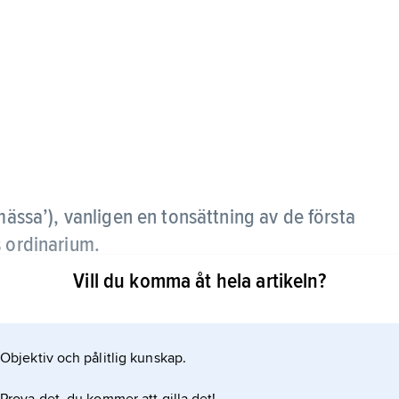
 mässa’), vanligen en tonsättning av de första
s ordinarium.
Vill du komma åt hela artikeln?
g i litet format av hela ordinariet. Jämför
Objektiv och pålitlig kunskap.