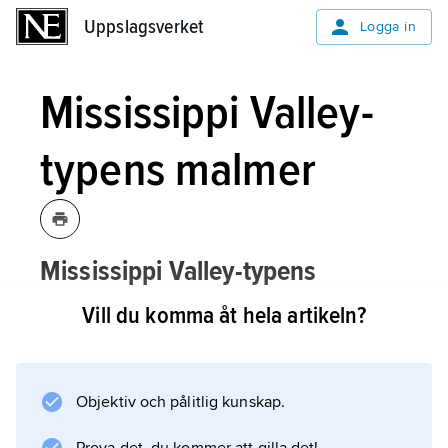
Uppslagsverket
Uppslagsverket
Logga in
Mississippi Valley-
typens malmer
Mississippi Valley-typens
malmer,
de viktigaste zink- och
Vill du komma åt hela artikeln?
blymalmerna i USA, som bryts i flera
stora malmfält nära Mississippifloden
med biflöden.
Objektiv och pålitlig kunskap.
Förutom i USA finns malmtypen i bl.a. Irland,