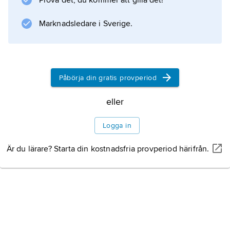
Prova det, du kommer att gilla det!
södra Polen, östra delen av Alperna och i
Nordafrika. Malmerna bildas av varma (100–
Marknadsledare i Sverige.
150 °C) tungmetallhaltiga saltlösningar. De
förekommer i dolomitiska kalkstenar, ofta
revbildningar, av fanerozoisk ålder. Malmerna
innehåller förutom mineralen zinkblände och
Påbörja din gratis provperiod
blyglans ofta baryt och flusspat.
eller
Logga in
Information om artikeln
Är du lärare? Starta din kostnadsfria provperiod härifrån.