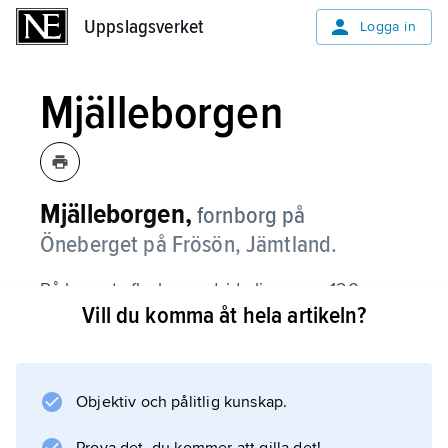
Uppslagsverket
Uppslagsverket
Logga in
Mjälleborgen
Mjälleborgen,
fornborg på
Öneberget på Frösön, Jämtland.
På bergets flacka nordsida ligger en 120 m
Vill du komma åt hela artikeln?
lång och 10 m bred terrass av jord och sten
med en inre, sammanhållande
timmerkonstruktion. Terrassen har troligen
varit omgärdad av en palissad. Spår av minst
Objektiv och pålitlig kunskap.
två långhus finns.