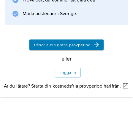
Prova det, du kommer att gilla det!
Litteraturanvisning
Marknadsledare i Sverige.
Information om artikeln
Påbörja din gratis provperiod
eller
Logga in
Är du lärare? Starta din kostnadsfria provperiod härifrån.