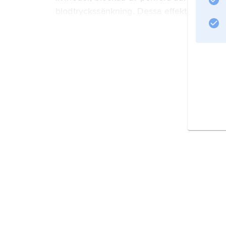
blodtryckssänkning. Dessa effekter varierar
blodkärlssammandragande effekten hos erg
behandling av migrän,
Information om artikeln