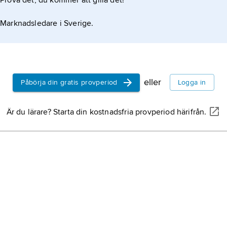
Prova det, du kommer att gilla det!
 i styrka mellan de olika alkaloiderna. Den
Marknadsledare i Sverige.
otamin och dihydroergotamin utnyttjas vid
eller
Påbörja din gratis provperiod
Logga in
Är du lärare? Starta din kostnadsfria provperiod härifrån.