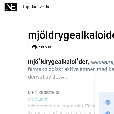
Uppslagsverket
Uppslagsverket
mjöldrygealkaloid
Skriv ut
mjöʹldrygealkaloiʹder,
sekalepre
farmakologiskt aktiva ämnen med kemi
derivat av dessa.
De viktigaste är
ergotamin
och ergometrin (ergonovin). Effekterna är
livmoder, blockad av perifera adrenerga fu