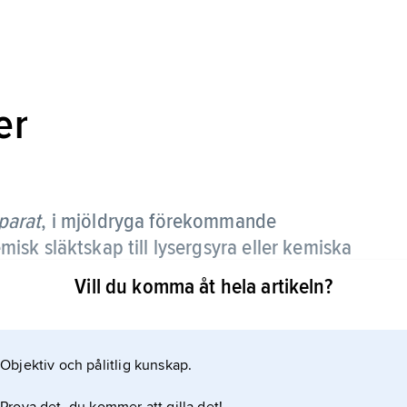
er
parat
,
i mjöldryga förekommande
sk släktskap till lysergsyra eller kemiska
Vill du komma åt hela artikeln?
Objektiv och pålitlig kunskap.
 sammandragning av glatt muskulatur i blodkärl och
nktioner samt en via centrala nervsystemet utlöst