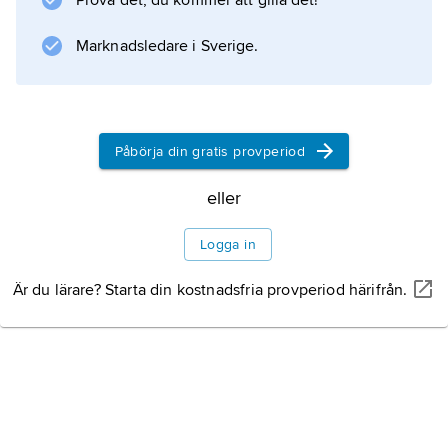
Prova det, du kommer att gilla det!
Marknadsledare i Sverige.
Påbörja din gratis provperiod
eller
Logga in
Är du lärare? Starta din kostnadsfria provperiod härifrån.