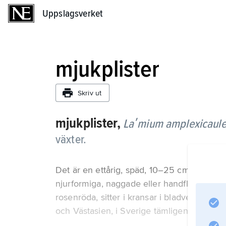
Uppslagsverket
Uppslagsverket
mjukplister
Skriv ut
mjukplister,
Laʹmium amplexicaul
växter.
Det är en ettårig, späd, 10–25 cm hög ört 
njurformiga, naggade eller handflikiga, m
rosenröda, sitter i kransar i bladvecken (j
och Västasien, i Sverige tämligen allmänt no