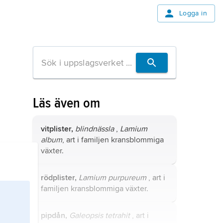
Logga in
Läs även om
vitplister,
blindnässla
,
Lamium
album
, art i familjen kransblommiga
växter.
rödplister,
Lamium purpureum
, art i
familjen kransblommiga växter.
pipdån,
Galeopsis tetrahit
, art i