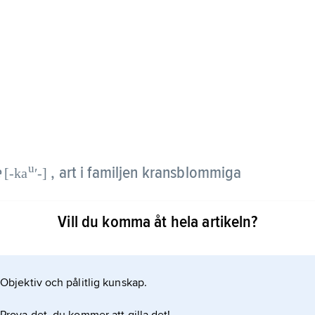
u
e
, art i familjen kransblommiga
[-ka
ʹ-]
Vill du komma åt hela artikeln?
med upprätta, från basen greniga stjälkar med
otsatta blad. Blommorna, som är läppformiga och
uni–augusti). Arten hör hemma i Europa, Nordafrika
Objektiv och pålitlig kunskap.
rrut till Gästrikland och