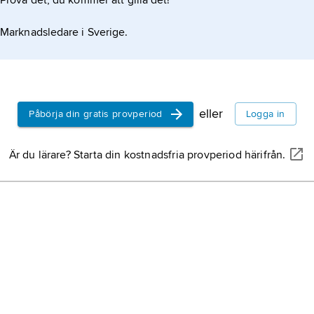
Prova det, du kommer att gilla det!
Marknadsledare i Sverige.
eller
Påbörja din gratis provperiod
Logga in
Är du lärare? Starta din kostnadsfria provperiod härifrån.