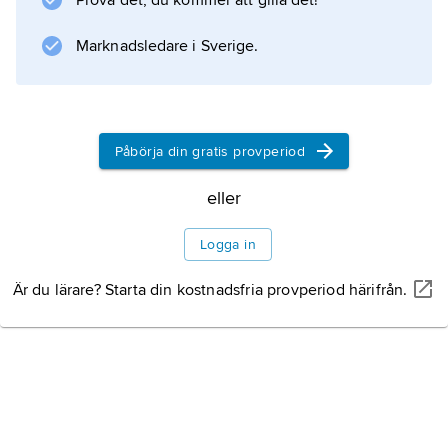
Prova det, du kommer att gilla det!
Marknadsledare i Sverige.
Påbörja din gratis provperiod
eller
Logga in
Är du lärare? Starta din kostnadsfria provperiod härifrån.