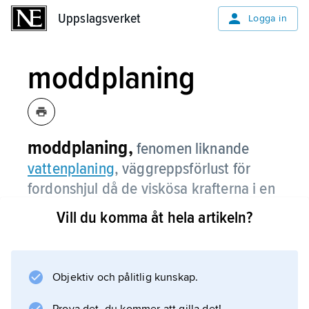
Uppslagsverket
Uppslagsverket
Logga in
moddplaning
moddplaning,
fenomen liknande
vattenplaning
, väggreppsförlust för
fordonshjul då de viskösa krafterna i en
tunn film av vattenblandad snö, lera e.d.
Vill du komma åt hela artikeln?
hindrar däckets mönsterklackar att få
kontakt med vägbanan.
Objektiv och pålitlig kunskap.
Moddplaning kan ske även om låg fart och
god dränering motverkar vattenplaning.