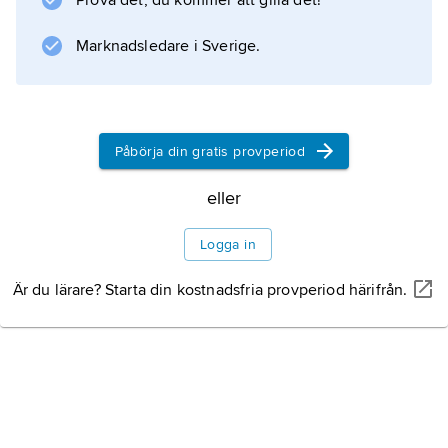
Prova det, du kommer att gilla det!
Framhjulsspåren skyddar då sämre mot
bakhjulsplaning. Jämför
Marknadsledare i Sverige.
kursstabilitet
.
Påbörja din gratis provperiod
Information om artikeln
eller
Logga in
Är du lärare? Starta din kostnadsfria provperiod härifrån.