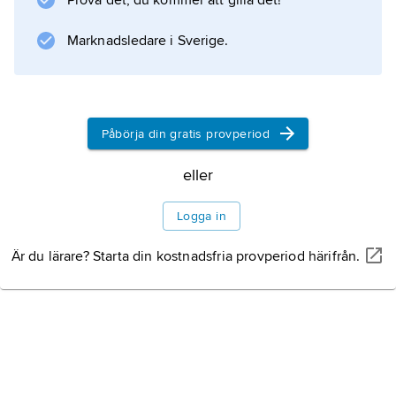
Prova det, du kommer att gilla det!
Marknadsledare i Sverige.
Påbörja din gratis provperiod
eller
Logga in
Är du lärare? Starta din kostnadsfria provperiod härifrån.