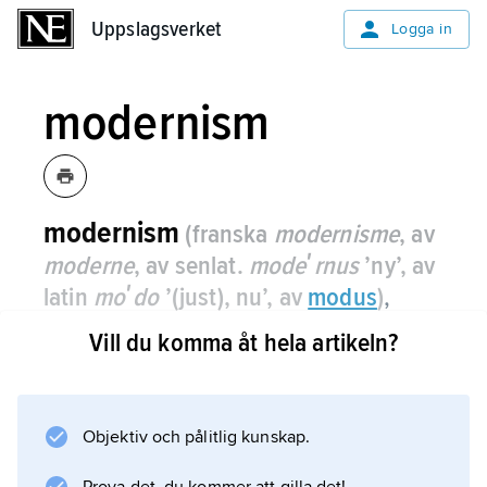
Uppslagsverket
Uppslagsverket
Logga in
modernism
modernism
(franska
modernisme
, av
moderne
, av senlat.
modeʹrnus
’ny’, av
latin
moʹdo
’(just), nu’, av
modus
)
,
radikal riktning inom romersk-katolska
Vill du komma åt hela artikeln?
kyrkan vid 1900-talets början.
Som främste ledare räknas fransmannen
Alfred Loisy och britten George Tyrrell.
Objektiv och pålitlig kunskap.
Modernismen kan ses som en motsvarighet