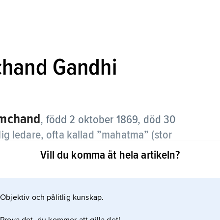
hand Gandhi
mchand
,
född 2 oktober 1869, död 30
dlig ledare, ofta kallad ”mahatma” (stor
Vill du komma åt hela artikeln?
em i den lilla furstestaten Porbandar i nuvarande
ch politiska strömningar. Familjen tillhörde
Objektiv och pålitlig kunskap.
var dewan (statsminister) hos fursten.