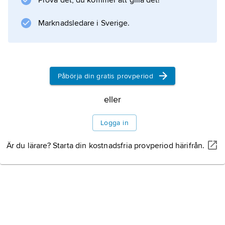
Prova det, du kommer att gilla det!
emanerade. I vår tid har deras roll i dansk
tradition övertagits av
Marknadsledare i Sverige.
Litteraturanvisning
Påbörja din gratis provperiod
eller
Information om artikeln
Logga in
Är du lärare? Starta din kostnadsfria provperiod härifrån.