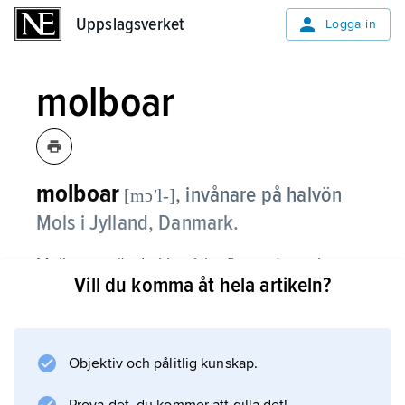
Uppslagsverket
Uppslagsverket
Logga in
molboar
molboar
,
invånare på halvön
[mɔʹl-]
Mols i Jylland, Danmark.
Molboarna är de klassiska figuranterna i
Vill du komma åt hela artikeln?
danska skämtsagor om kollektivt uppträdande
dumbommar, motsvarande de svenska Tälje
tokar m.fl. De kan ha fått sitt rykte i samband
med att de bedrev torghandel i Aarhus,
Objektiv och pålitlig kunskap.
varifrån åtskilliga skillingtryck om dem