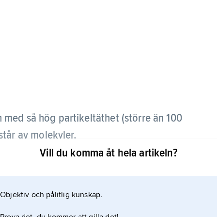
n med så hög partikeltäthet (större än 100
står av molekyler.
Vill du komma åt hela artikeln?
Objektiv och pålitlig kunskap.
lekylmoln. Större delen (90 %) finns i form av ca 5