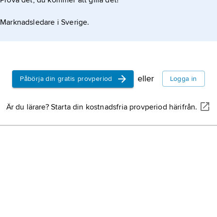
Prova det, du kommer att gilla det!
n 10
Marknadsledare i Sverige.
a är molekylmolnen så
eller
Påbörja din gratis provperiod
Logga in
Är du lärare? Starta din kostnadsfria provperiod härifrån.