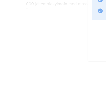
000 jättemolekylmoln med massa större ä
5
M
⊙
. Till skillnad från de diffusa gasområden
Information om artikeln