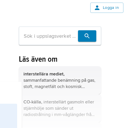
Logga in
Läs även om
interstellära mediet,
sammanfattande benämning på gas,
stoft, magnetfält och kosmisk
strålning som finns i rymden mellan
stjärnorna.
CO-källa,
interstellärt gasmoln eller
stjärnhölje som sänder ut
radiostrålning i mm-våglängder från
kolmonoxid (CO).