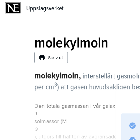
Uppslagsverket
Uppslagsverket
molekylmoln
Skriv ut
molekylmoln,
interstellärt gasmol
3
per cm
) att gasen huvudsakligen be
Den totala gasmassan i vår galax, ca 5 · 10
9
solmassor (M
⊙
), utgörs till hälften av avgränsade täta mo