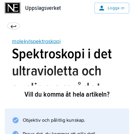
Uppslagsverket
Uppslagsverket
Logga in
molekylspektroskopi
Spektroskopi i det
ultravioletta och
synliga området
Vill du komma åt hela artikeln?
Övergångar mellan olika elektronenerginivåer
Objektiv och pålitlig kunskap.
leder till absorption eller emission av kvanta
motsvarande våglängder (