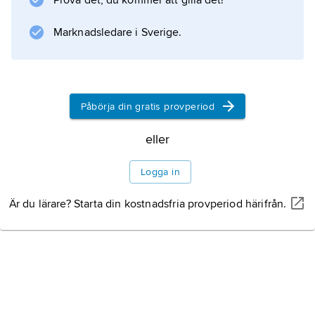
Prova det, du kommer att gilla det!
infrarödspektra (IR-spektra) anges oftast i
”vågtal” (
Marknadsledare i Sverige.
ν̄
), som är antalet vågor per centimeter. IR-
spektra faller normalt inom området 300–4
000 cm
Påbörja din gratis provperiod
–1
eller
.
Logga in
Är du lärare? Starta din kostnadsfria provperiod härifrån.
Information om artikeln