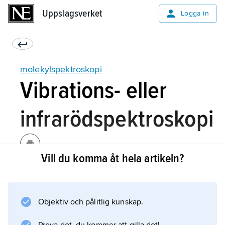
Uppslagsverket
Uppslagsverket
Logga in
molekylspektroskopi
Vibrations- eller
infrarödspektroskopi
Vill du komma åt hela artikeln?
Här studeras absorption av strålning i
frekvensområdet (9–120)·10
12
Objektiv och pålitlig kunskap.
Hz, orsakad av övergångar mellan olika
vibrationsenerginivåer. Frekvensen i