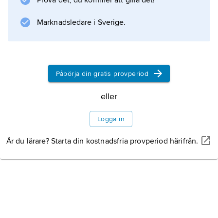
Prova det, du kommer att gilla det!
litterära salongernas onatur. Om äktenskapet
handlar
Marknadsledare i Sverige.
L’École des maris
(1661; ”Skola för
Påbörja din gratis provperiod
eller
Information om artikeln
Logga in
Är du lärare? Starta din kostnadsfria provperiod härifrån.