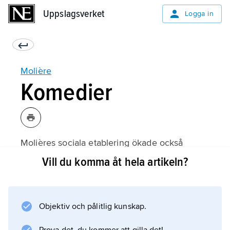
Uppslagsverket
Uppslagsverket
Logga in
Molière
Komedier
Molières sociala etablering ökade också
möjligheterna för honom att producera egen
Vill du komma åt hela artikeln?
dramatik. Först i raden av de många
samtidssatiriska pjäserna ligger enaktaren
Les Précieuses ridicules
Objektiv och pålitlig kunskap.
(1659; ”De löjliga preciöserna”), som i
karikatyrmässig överdrift speglar de samtida