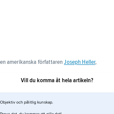
en amerikanska författaren
Joseph Heller
,
Vill du komma åt hela artikeln?
vision på en ö i Medelhavet under andra
aren Yossarian, vars enda mål är att komma levande
nst bara genom att övertyga ledningen om sin egen
Objektiv och pålitlig kunskap.