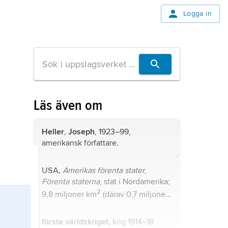
Logga in
Läs även om
Heller
,
Joseph
, 1923–99,
amerikansk författare.
USA,
Amerikas förenta stater
,
Förenta staterna
, stat i Nordamerika;
2
9,8 miljoner km
(därav 0,7 miljoner
2
km
vatten), 336,6 miljoner invånare
(2024).
första världskriget,
krig 1914–18