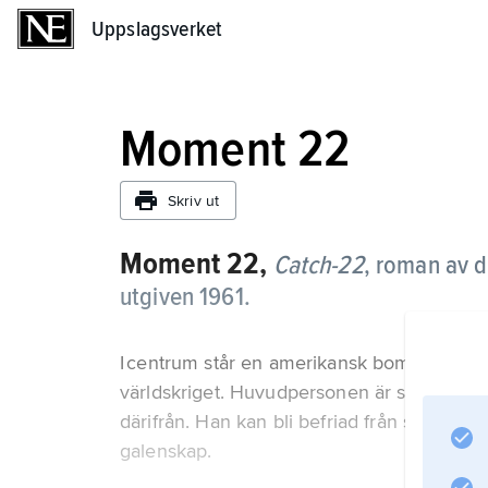
Uppslagsverket
Uppslagsverket
Moment 22
Skriv ut
Moment 22,
Catch-22
,
roman av d
utgiven 1961.
I centrum står en amerikansk bombflygardi
världskriget. Huvudpersonen är stridsflyg
därifrån. Han kan bli befriad från sin tjä
galenskap.