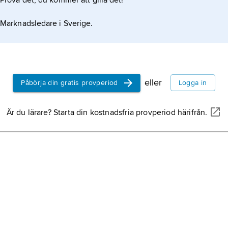
Prova det, du kommer att gilla det!
Marknadsledare i Sverige.
eller
Påbörja din gratis provperiod
Logga in
Är du lärare? Starta din kostnadsfria provperiod härifrån.